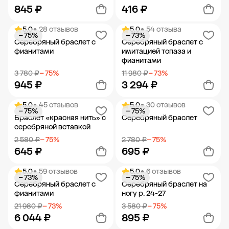
845 ₽
416 ₽
5.0
• 28 отзывов
5.0
• 54 отзыва
− 75%
− 73%
Добавить в корзину
Добавить в корзину
Серебряный браслет с
Серебряный браслет с
фианитами
имитацией топаза и
фианитами
3 780 ₽
− 75%
11 980 ₽
− 73%
945 ₽
3 294 ₽
5.0
• 45 отзывов
5.0
• 30 отзывов
− 75%
− 75%
Добавить в корзину
Добавить в корзину
Браслет «красная нить» с
Серебряный браслет
серебряной вставкой
2 580 ₽
− 75%
2 780 ₽
− 75%
645 ₽
695 ₽
5.0
• 59 отзывов
5.0
• 6 отзывов
− 73%
− 75%
Добавить в корзину
Добавить в корзину
Серебряный браслет с
Серебряный браслет на
фианитами
ногу р. 24-27
21 980 ₽
− 73%
3 580 ₽
− 75%
6 044 ₽
895 ₽