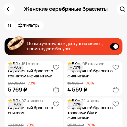
Женские серебряные браслеты
Фильтры
Цены с учетом всех доступных скидок,
промокодов и бонусов
5.0
• 181 отзыв
5.0
• 105 отзывов
− 73%
− 73%
Серебряный браслет с
Серебряный браслет с
гранатом и фианитами
фианитами
20 980 ₽
− 73%
16 580 ₽
− 73%
5 769 ₽
4 559 ₽
5.0
• 47 отзывов
5.0
• 24 отзыва
− 73%
− 73%
Добавить в корзину
Добавить в корзину
Серебряный браслет с
Серебряный браслет с
ониксом
топазами Sky и
фианитами
13 580 ₽
− 73%
25 580 ₽
− 73%