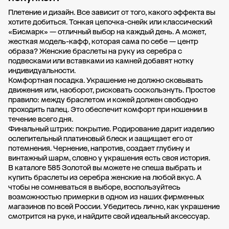
Плетение и дизайн. Все зависит от того, какого эффекта вы
хотите добиться. Тонкая цепочка-снейк или классический
«Бисмарк» — отличный выбор на каждый день. А может,
жесткая модель-кафф, которая сама по себе — центр
образа? Женские браслеты на руку из серебра с
подвесками или вставками из камней добавят нотку
индивидуальности.
Комфортная посадка. Украшение не должно сковывать
движения или, наоборот, рисковать соскользнуть. Простое
правило: между браслетом и кожей должен свободно
проходить палец. Это обеспечит комфорт при ношении в
течение всего дня.
Финальный штрих: покрытие. Родирование дарит изделию
ослепительный платиновый блеск и защищает его от
потемнения. Чернение, напротив, создает глубину и
винтажный шарм, словно у украшения есть своя история.
В каталоге 585 Золотой вы можете не спеша выбрать и
купить браслеты из серебра женские на любой вкус. А
чтобы не сомневаться в выборе, воспользуйтесь
возможностью примерки в одном из наших фирменных
магазинов по всей России. Убедитесь лично, как украшение
смотрится на руке, и найдите свой идеальный аксессуар.