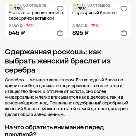
5.0
• 38 отзывов
5.0
• 30 отзывов
− 75%
− 75%
Добавить в корзину
Добавить в корзину
Браслет «красная нить» с
Серебряный браслет
серебряной вставкой
2 180 ₽
− 75%
3 580 ₽
− 75%
545 ₽
895 ₽
Сдержанная роскошь: как
Добавить в корзину
Добавить в корзину
выбрать женский браслет из
серебра
Серебро — металл с характером. Его холодный блеск не
кричит о себе, а деликатно подчеркивает тон запястья и
изящество линий. В отличие от золота, оно более
универсально и легко вписывается как в деловой, так и в
вечерний дресс-код. Правильно подобранный серебряный
женский браслет может стать той самой деталью, которая
делает образ завершенным.
На что обратить внимание перед
покупкой?