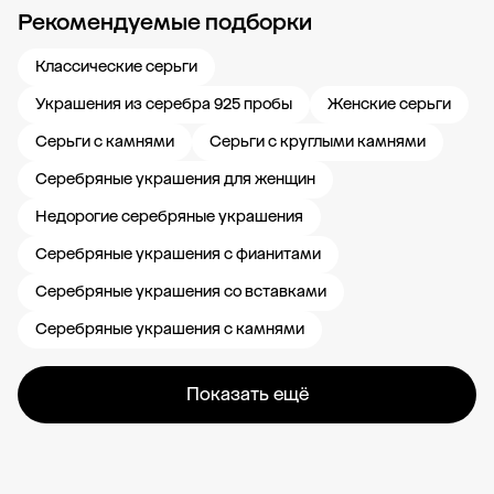
Рекомендуемые подборки
Новости компании
Журнал ЗОЛОТОЙ
Блог
Карьера в 585 Золотой
Классические серьги
Украшения из серебра 925 пробы
Женские серьги
Серьги с камнями
Серьги с круглыми камнями
Серебряные украшения для женщин
Недорогие серебряные украшения
Серебряные украшения с фианитами
Серебряные украшения со вставками
Серебряные украшения с камнями
Показать ещё