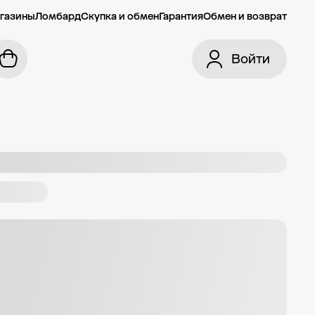
газины
Ломбард
Скупка и обмен
Гарантия
Обмен и возврат
Войти