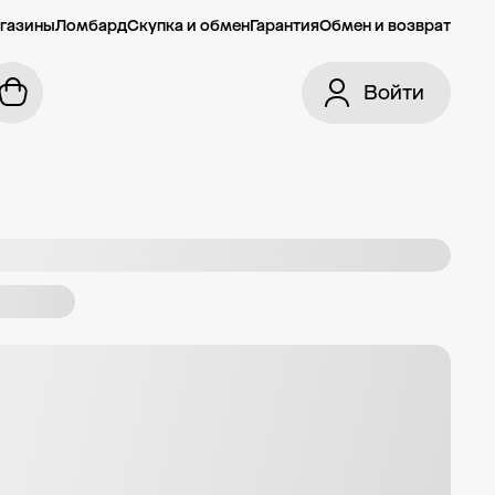
газины
Ломбард
Скупка и обмен
Гарантия
Обмен и возврат
Войти