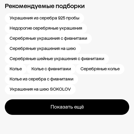
Рекомендуемые подборки
Новости компании
Журнал ЗОЛОТОЙ
Блог
Карьера в 585 Золотой
Украшения из серебра 925 пробы
Недорогие серебряные украшения
Серебряные украшения с фианитами
Серебряные украшения на шею
Серебряные шейные украшения с фианитами
Колье
Колье с фианитами
Серебряные колье
Колье из серебра с фианитами
Украшения на шею SOKOLOV
Показать ещё