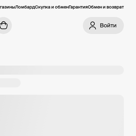
газины
Ломбард
Скупка и обмен
Гарантия
Обмен и возврат
Войти