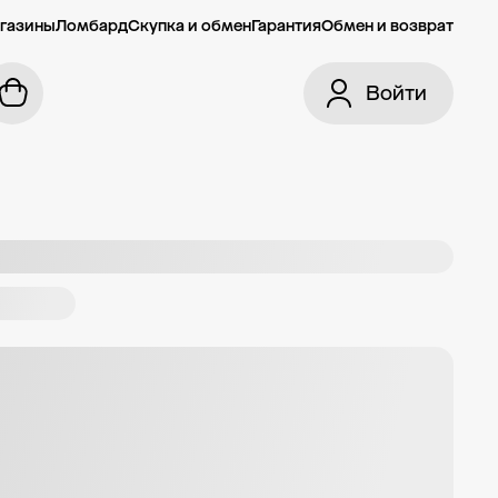
газины
Ломбард
Скупка и обмен
Гарантия
Обмен и возврат
Войти