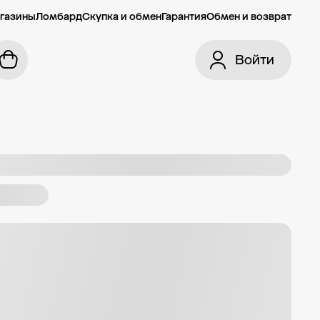
газины
Ломбард
Скупка и обмен
Гарантия
Обмен и возврат
Войти