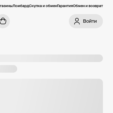
газины
Ломбард
Скупка и обмен
Гарантия
Обмен и возврат
Войти