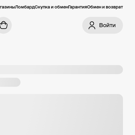
газины
Ломбард
Скупка и обмен
Гарантия
Обмен и возврат
Войти