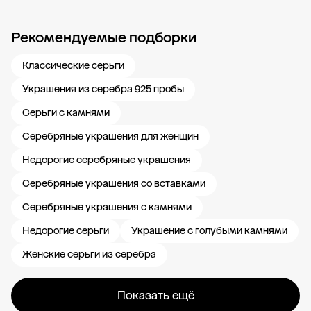
Рекомендуемые подборки
Новости компании
Журнал ЗОЛОТОЙ
Блог
Карьера в 585 Золотой
Классические серьги
Украшения из серебра 925 пробы
Серьги с камнями
Серебряные украшения для женщин
Недорогие серебряные украшения
Серебряные украшения со вставками
Серебряные украшения с камнями
Недорогие серьги
Украшение с голубыми камнями
Женские серьги из серебра
Показать ещё