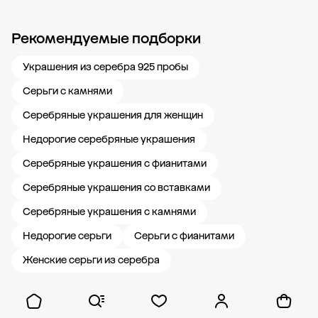
Рекомендуемые подборки
Новости компании
Журнал ЗОЛОТОЙ
Блог
Карьера в 585 Золотой
Украшения из серебра 925 пробы
Серьги с камнями
Серебряные украшения для женщин
Недорогие серебряные украшения
Серебряные украшения с фианитами
Серебряные украшения со вставками
Серебряные украшения с камнями
Недорогие серьги
Серьги с фианитами
Женские серьги из серебра
Показать ещё