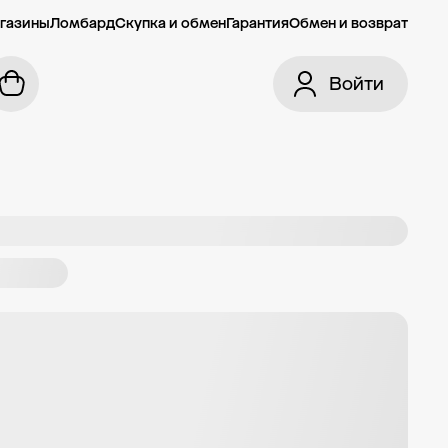
газины
Ломбард
Скупка и обмен
Гарантия
Обмен и возврат
Войти