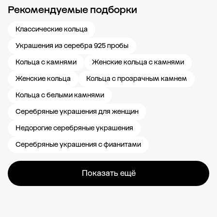
Рекомендуемые подборки
Новости компании
Журнал ЗОЛОТОЙ
Блог
Карьера в 585 Золотой
Классические кольца
Украшения из серебра 925 пробы
Кольца с камнями
Женские кольца с камнями
Женские кольца
Кольца с прозрачным камнем
Кольца с белыми камнями
Серебряные украшения для женщин
Недорогие серебряные украшения
Серебряные украшения с фианитами
Показать ещё