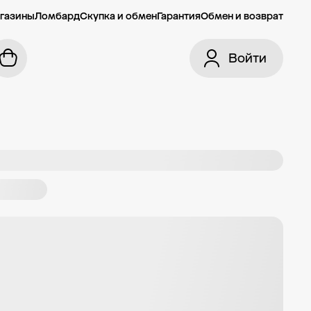
газины
Ломбард
Скупка и обмен
Гарантия
Обмен и возврат
Войти