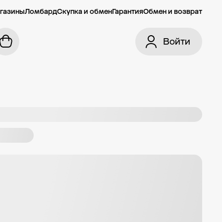
газины
Ломбард
Скупка и обмен
Гарантия
Обмен и возврат
Войти