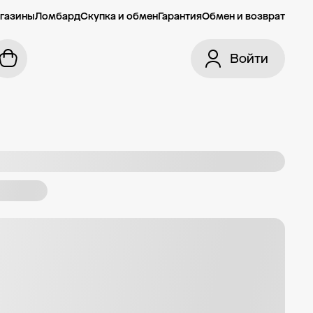
газины
Ломбард
Скупка и обмен
Гарантия
Обмен и возврат
Войти