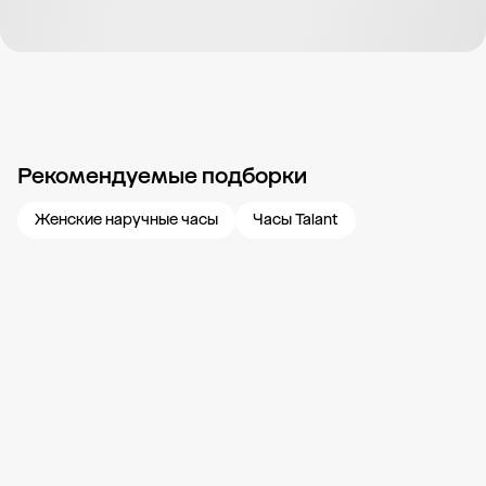
Рекомендуемые подборки
Новости компании
Журнал ЗОЛОТОЙ
Блог
Карьера в 585 Золотой
Женские наручные часы
Часы Talant