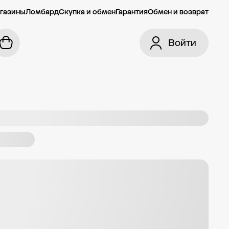
газины
Ломбард
Скупка и обмен
Гарантия
Обмен и возврат
Войти