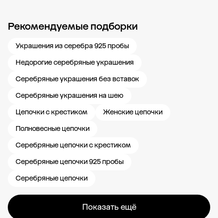
Рекомендуемые подборки
Новости компании
Журнал ЗОЛОТОЙ
Блог
Карьера в 585 Золотой
Украшения из серебра 925 пробы
Недорогие серебряные украшения
Серебряные украшения без вставок
Серебряные украшения на шею
Цепочки с крестиком
Женские цепочки
Полновесные цепочки
Серебряные цепочки с крестиком
Серебряные цепочки 925 пробы
Серебряные цепочки
Показать ещё