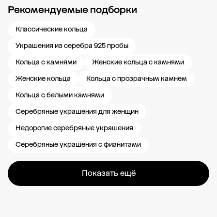
Рекомендуемые подборки
Новости компании
Журнал ЗОЛОТОЙ
Блог
Карьера в 585 Золотой
Классические кольца
Украшения из серебра 925 пробы
Кольца с камнями
Женские кольца с камнями
Женские кольца
Кольца с прозрачным камнем
Кольца с белыми камнями
Серебряные украшения для женщин
Недорогие серебряные украшения
Серебряные украшения с фианитами
Показать ещё