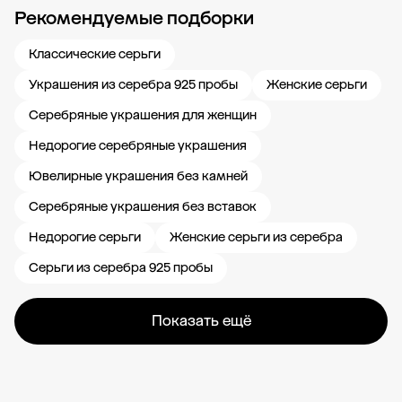
Рекомендуемые подборки
Новости компании
Журнал ЗОЛОТОЙ
Блог
Карьера в 585 Золотой
Классические серьги
Украшения из серебра 925 пробы
Женские серьги
Серебряные украшения для женщин
Недорогие серебряные украшения
Ювелирные украшения без камней
Серебряные украшения без вставок
Недорогие серьги
Женские серьги из серебра
Серьги из серебра 925 пробы
Показать ещё