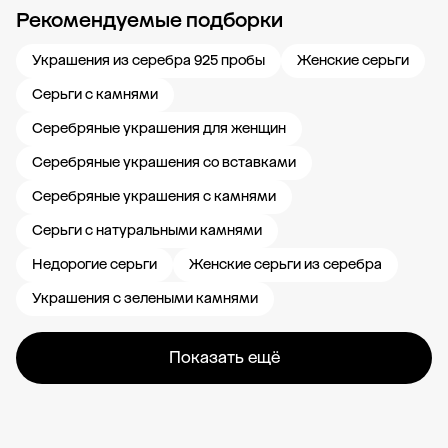
Рекомендуемые подборки
Новости компании
Журнал ЗОЛОТОЙ
Блог
Карьера в 585 Золотой
Украшения из серебра 925 пробы
Женские серьги
Серьги с камнями
Серебряные украшения для женщин
Серебряные украшения со вставками
Серебряные украшения с камнями
Серьги с натуральными камнями
Недорогие серьги
Женские серьги из серебра
Украшения с зелеными камнями
Показать ещё