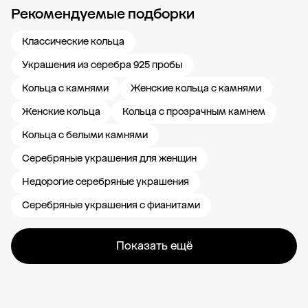
Рекомендуемые подборки
Новости компании
Журнал ЗОЛОТОЙ
Блог
Карьера в 585 Золотой
Классические кольца
Украшения из серебра 925 пробы
Кольца с камнями
Женские кольца с камнями
Женские кольца
Кольца с прозрачным камнем
Кольца с белыми камнями
Серебряные украшения для женщин
Недорогие серебряные украшения
Серебряные украшения с фианитами
Показать ещё