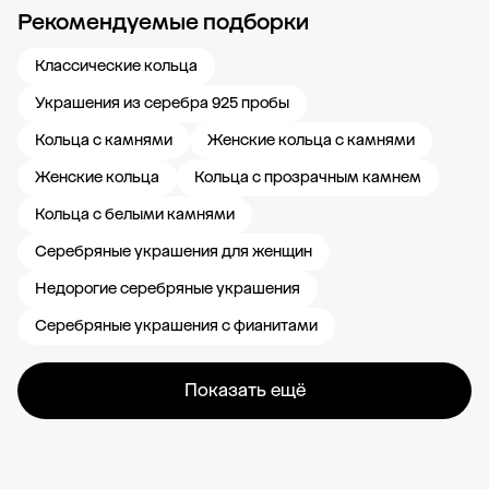
Рекомендуемые подборки
Новости компании
Журнал ЗОЛОТОЙ
Блог
Карьера в 585 Золотой
Классические кольца
Украшения из серебра 925 пробы
Кольца с камнями
Женские кольца с камнями
Женские кольца
Кольца с прозрачным камнем
Кольца с белыми камнями
Серебряные украшения для женщин
Недорогие серебряные украшения
Серебряные украшения с фианитами
Показать ещё