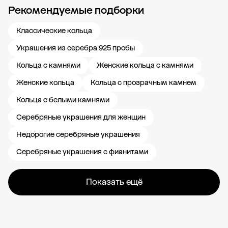
Рекомендуемые подборки
Новости компании
Журнал ЗОЛОТОЙ
Блог
Карьера в 585 Золотой
Классические кольца
Украшения из серебра 925 пробы
Кольца с камнями
Женские кольца с камнями
Женские кольца
Кольца с прозрачным камнем
Кольца с белыми камнями
Серебряные украшения для женщин
Недорогие серебряные украшения
Серебряные украшения с фианитами
Показать ещё