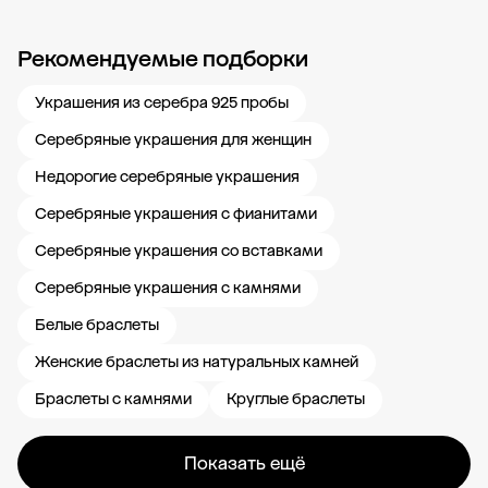
Рекомендуемые подборки
Новости компании
Журнал ЗОЛОТОЙ
Блог
Карьера в 585 Золотой
Украшения из серебра 925 пробы
Серебряные украшения для женщин
Недорогие серебряные украшения
Серебряные украшения с фианитами
Серебряные украшения со вставками
Серебряные украшения с камнями
Белые браслеты
Женские браслеты из натуральных камней
Браслеты с камнями
Круглые браслеты
Показать ещё