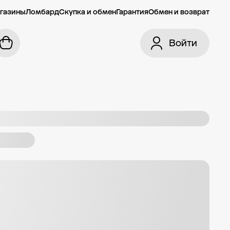
газины
Ломбард
Скупка и обмен
Гарантия
Обмен и возврат
Войти