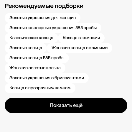
Рекомендуемые подборки
Новости компании
Журнал ЗОЛОТОЙ
Блог
Карьера в 585 Золотой
Золотые украшения для женщин
Золотые ювелирные украшения 585 пробы
Классические кольца
Кольца с камнями
Золотые кольца
Женские кольца с камнями
Золотые кольца 585 пробы
Женские золотые кольца
Золотые украшения с бриллиантами
Кольца с прозрачным камнем
Показать ещё