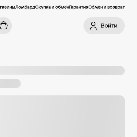
газины
Ломбард
Скупка и обмен
Гарантия
Обмен и возврат
Войти