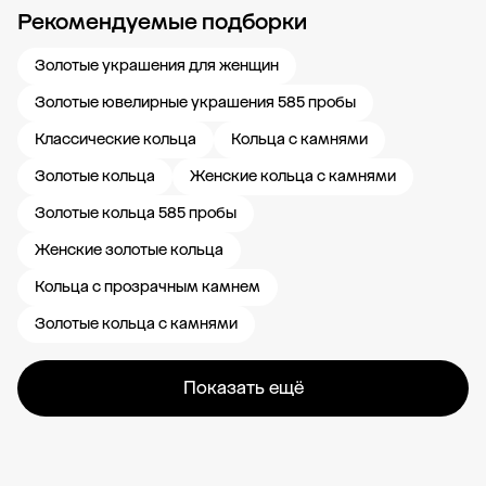
Рекомендуемые подборки
Новости компании
Журнал ЗОЛОТОЙ
Блог
Карьера в 585 Золотой
Золотые украшения для женщин
Золотые ювелирные украшения 585 пробы
Классические кольца
Кольца с камнями
Золотые кольца
Женские кольца с камнями
Золотые кольца 585 пробы
Женские золотые кольца
Кольца с прозрачным камнем
Золотые кольца с камнями
Показать ещё