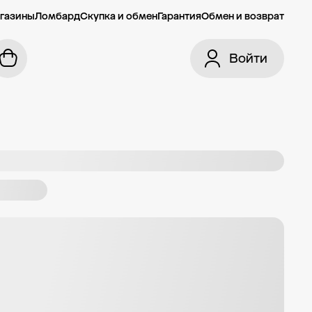
газины
Ломбард
Скупка и обмен
Гарантия
Обмен и возврат
Войти