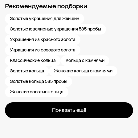
Рекомендуемые подборки
Новости компании
Журнал ЗОЛОТОЙ
Блог
Карьера в 585 Золотой
Золотые украшения для женщин
Золотые ювелирные украшения 585 пробы
Украшения из красного золота
Украшения из розового золота
Классические кольца
Кольца с камнями
Золотые кольца
Женские кольца с камнями
Золотые кольца 585 пробы
Женские золотые кольца
Показать ещё