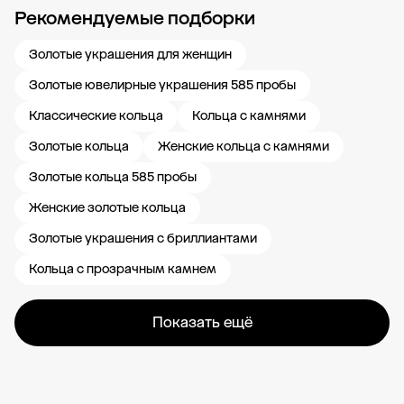
Рекомендуемые подборки
Новости компании
Журнал ЗОЛОТОЙ
Блог
Карьера в 585 Золотой
Золотые украшения для женщин
Золотые ювелирные украшения 585 пробы
Классические кольца
Кольца с камнями
Золотые кольца
Женские кольца с камнями
Золотые кольца 585 пробы
Женские золотые кольца
Золотые украшения с бриллиантами
Кольца с прозрачным камнем
Показать ещё