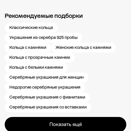
Рекомендуемые подборки
Новости компании
Журнал ЗОЛОТОЙ
Блог
Карьера в 585 Золотой
Классические кольца
Украшения из серебра 925 пробы
Кольца с камнями
Женские кольца с камнями
Кольца с прозрачным камнем
Кольца с белыми камнями
Серебряные украшения для женщин
Недорогие серебряные украшения
Серебряные украшения с фианитами
Серебряные украшения со вставками
Показать ещё