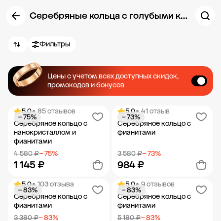
Серебряные кольца с голубыми камнями
Фильтры
Цены с учетом всех доступных скидок,
промокодов и бонусов
5.0
• 85 отзывов
5.0
• 41 отзыв
− 75%
− 73%
Серебряное кольцо с
Серебряное кольцо с
нанокристаллом и
фианитами
фианитами
4 580 ₽
− 75%
3 580 ₽
− 73%
1 145 ₽
984 ₽
5.0
• 103 отзыва
5.0
• 9 отзывов
− 83%
− 83%
Добавить в корзину
Добавить в корзину
Серебряное кольцо с
Серебряное кольцо с
фианитами
фианитами
3 380 ₽
− 83%
5 180 ₽
− 83%