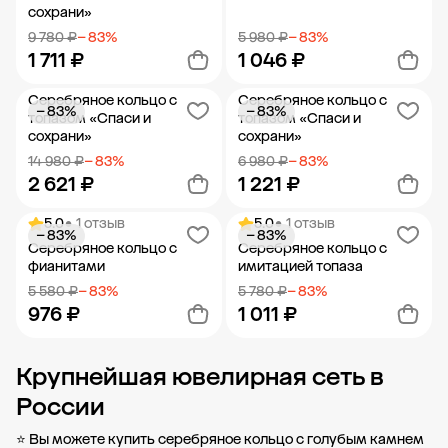
сохрани»
9 780 ₽
− 83%
5 980 ₽
− 83%
1 711 ₽
1 046 ₽
Серебряное кольцо с
Серебряное кольцо с
− 83%
− 83%
Добавить в корзину
Добавить в корзину
топазом «Спаси и
топазом «Спаси и
сохрани»
сохрани»
14 980 ₽
− 83%
6 980 ₽
− 83%
2 621 ₽
1 221 ₽
5.0
• 1 отзыв
5.0
• 1 отзыв
− 83%
− 83%
Добавить в корзину
Добавить в корзину
Серебряное кольцо с
Серебряное кольцо с
фианитами
имитацией топаза
5 580 ₽
− 83%
5 780 ₽
− 83%
976 ₽
1 011 ₽
Крупнейшая ювелирная сеть в
Добавить в корзину
Добавить в корзину
России
⭐ Вы можете купить серебряное кольцо с голубым камнем