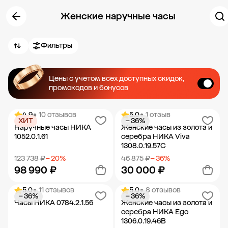
Женские наручные часы
Фильтры
Цены с учетом всех доступных скидок,
промокодов и бонусов
4.9
• 10 отзывов
5.0
• 1 отзыв
ХИТ
− 36%
Наручные часы НИКА
Женские часы из золота и
1052.0.1.61
серебра НИКА Viva
1308.0.19.57C
123 738 ₽
− 20%
46 875 ₽
− 36%
98 990 ₽
30 000 ₽
5.0
• 11 отзывов
5.0
• 8 отзывов
− 36%
− 36%
Добавить в корзину
Добавить в корзину
Часы НИКА 0784.2.1.56
Женские часы из золота и
серебра НИКА Ego
1306.0.19.46B