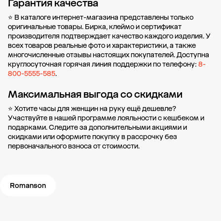
Гарантия качества
⭐ В каталоге интернет-магазина представлены только
оригинальные товары. Бирка, клеймо и сертификат
производителя подтверждает качество каждого изделия. У
всех товаров реальные фото и характеристики, а также
многочисленные отзывы настоящих покупателей. Доступна
круглосуточная горячая линия поддержки по телефону:
8-
800-5555-585
.
Максимальная выгода со скидками
⭐ Хотите часы для женщин на руку ещё дешевле?
Участвуйте в нашей
программе лояльности
с кешбеком и
подарками. Следите за дополнительными
акциями и
скидками
или оформите
покупку в рассрочку
без
первоначального взноса от стоимости.
Romanson
Новости компании
Журнал ЗОЛОТОЙ
Блог
Карьера в 585 Золотой