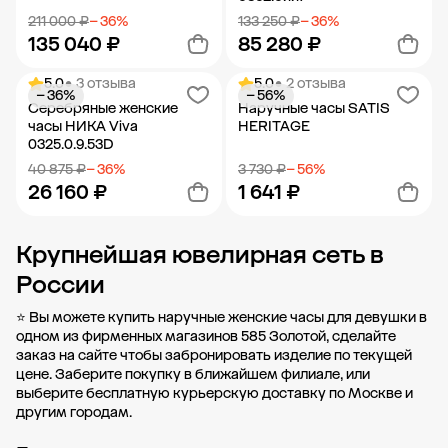
211 000 ₽
− 36%
133 250 ₽
− 36%
135 040 ₽
85 280 ₽
5.0
• 3 отзыва
5.0
• 2 отзыва
− 36%
− 56%
Добавить в корзину
Добавить в корзину
Серебряные женские
Наручные часы SATIS
часы НИКА Viva
HERITAGE
0325.0.9.53D
40 875 ₽
− 36%
3 730 ₽
− 56%
26 160 ₽
1 641 ₽
Крупнейшая ювелирная сеть в
Добавить в корзину
Добавить в корзину
России
⭐ Вы можете купить наручные женские часы для девушки в
одном из фирменных магазинов 585 Золотой, сделайте
заказ на сайте чтобы забронировать изделие по текущей
цене. Заберите покупку в
ближайшем филиале
, или
выберите бесплатную курьерскую доставку по Москве и
другим городам.