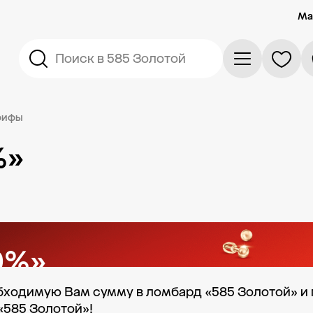
Ма
Поиск в 585 Золотой
рифы
%»
0%»
бходимую Вам сумму в ломбард «585 Золотой» и п
арок
585 Золотой»!
