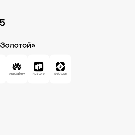
85
 Золотой»
e
AppGallery
RuStore
GetApps