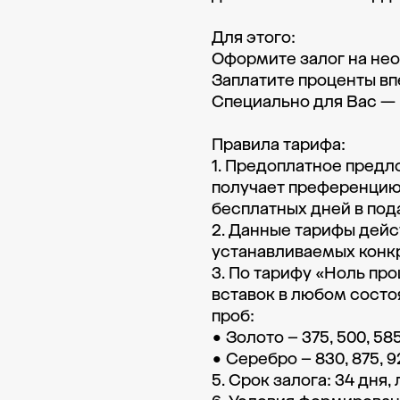
Для этого:

Оформите залог на не
Заплатите проценты впе
Специально для Вас — в
Правила тарифа:

1. Предоплатное предло
получает преференцию 
бесплатных дней в подар
2. Данные тарифы дейст
устанавливаемых конкр
3. По тарифу «Ноль пр
вставок в любом состо
проб: 

• Золото – 375, 500, 585/
• Серебро – 830, 875, 925
5. Срок залога: 34 дня,