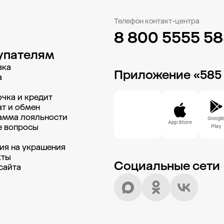
Телефон контакт-центра
8 800 5555 5
упателям
вка
Приложение «585
а
чка и кредит
т и обмен
амма лояльности
Googl
App Store
е вопросы
Play
и
ия на украшения
кты
Социальные сети
сайта