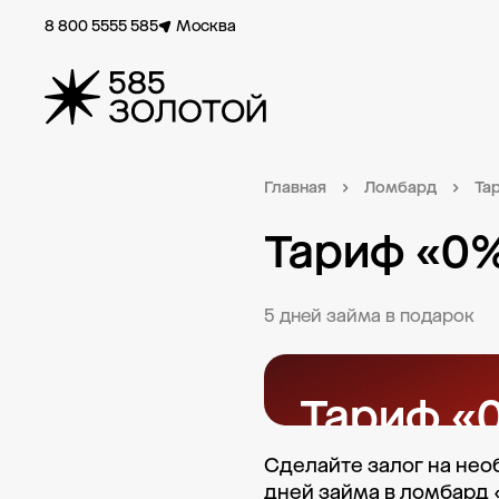
8 800 5555 585
Москва
Главная
Ломбард
Та
Тариф «0
5 дней займа в подарок
Тариф «
Сделайте залог на нео
5 дней займа в под
дней займа в ломбард «