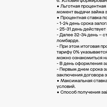
6. Условия формировани
• Льготная процентная
момент выдачи займа за
• Процентная ставка п
- 1-24 день срока зало
- 25-31 день действует с
- Далее 32-34 день – с
ломбарде. 

- При этом итоговая пр
тарифу 0% указывается
можно ознакомиться на
- В день оформления з
- Первым днем срока з
заключения договора за
• Максимальная ставка
условий. 

• Способ получения за