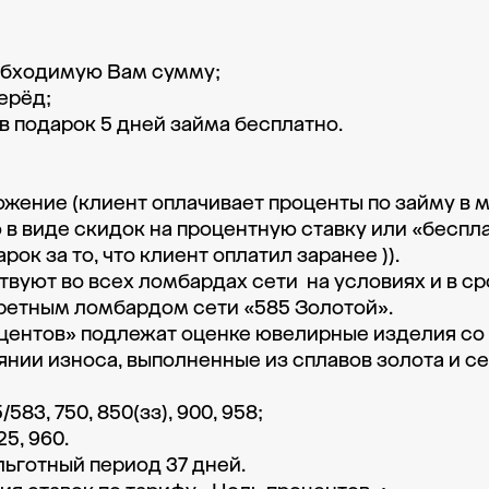
обходимую Вам сумму;

рёд;

 подарок 5 дней займа бесплатно.

жение (клиент оплачивает проценты по займу в м
в виде скидок на процентную ставку или «беспла
ок за то, что клиент оплатил заранее )).

вуют во всех ломбардах сети  на условиях и в с
етным ломбардом сети «585 Золотой».

оцентов» подлежат оценке ювелирные изделия со 
янии износа, выполненные из сплавов золота и с
583, 750, 850(зз), 900, 958; 

, 960. 

 льготный период 37 дней. 
