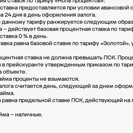
я ставок по тарифу «Ноль процентов»: 

 ставка предоставляется при условии авансовой о
 24 дня в день оформления залога. 

о данному тарифу ранжируется следующим образо
га – действует базовая процентная ставка по тариф
тавка 0 % в день. 

тавка равна базовой ставке по тарифу «Золотой», 
оцентная ставка не должна превышать ПСК. Проце
 в прейскуранте утвержденным приказом по тари
 объекте.

айма проценты не взымаются. 

алога считается день, следующий за днем оформ
йма.  

 равна предельной ставке ПСК, действующей на 
йма – наличные.