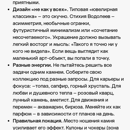
приятными.
Дизайн «не как у всех».
Типовая «ювелирная
классика» – это скучно. Стихия Водолеев –
асимметрия, необычные огранки,
футуристичный минимализм или «сочетание
несочетаемого». Украшение должно вызывать
легкий восторг и мысль: «Такого я точно ни у
кого не видела». Если вещь выглядит как
маленький арт-объект, вы попали в точку.
Разные энергии.
Не пытайтесь решить все
задачи одним камнем. Соберите свою
коллекцию под разные запросы. Для карьеры и
фокуса: –топаз, сапфир, горный хрусталь. Для
любви и душевного тепла – розовый кварц,
лунный камень, аметист. Для движения и
перемен – аквамарин, бирюза. Меняйте их как
парфюм – в зависимости от планов на день.
Правильная локация.
Место ношения камня
усиливает его эффект. Кулоны и чокеры (зона