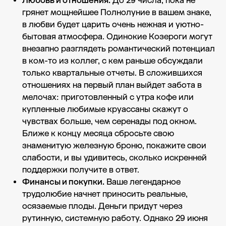
Любовь и отношения.
До 29 числа, пока не
грянет мощнейшее Полнолуние в вашем знаке,
в любви будет царить очень нежная и уютно-
бытовая атмосфера. Одинокие Козероги могут
внезапно разглядеть романтический потенциал
в ком-то из коллег, с кем раньше обсуждали
только квартальные отчеты. В сложившихся
отношениях на первый план выйдет забота в
мелочах: приготовленный с утра кофе или
купленные любимые круассаны скажут о
чувствах больше, чем серенады под окном.
Ближе к концу месяца сбросьте свою
знаменитую железную броню, покажите свои
слабости, и вы удивитесь, сколько искренней
поддержки получите в ответ.
Финансы и покупки.
Ваше легендарное
трудолюбие начнет приносить реальные,
осязаемые плоды. Деньги придут через
рутинную, системную работу. Однако 29 июня