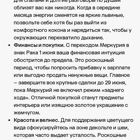
для спальни и долгие разговоры по душам
сблизят вас как никогда. Когда в середине
месяца энергии сменятся на яркие львиные,
позвольте себе хотя бы раз выйти из
комфортного кокона и нарядиться так, чтобы у
окружающих перехватило дыхание.
Финансы и покупки.
С переходом Меркурия в
знак Рака 1 июня ваша финансовая интуиция
обострится до предела. Это роскошный
период, чтобы попросить прибавку к зарплате
или выгодно продать ненужные вещи. Главное
– завершите все крупные сделки до 29 июня,
пока Меркурий не включил режим «заднего
хода». Отличной покупкой станут предметы
интерьера или изящное золотое украшение с
жемчугом.
Красота и велнес.
Для поддержания цветущего
вида сфокусируйтесь на зоне декольте и шеи,
которая часто выдает усталость. Роскошные