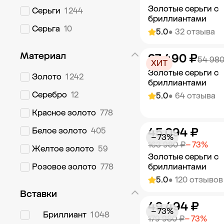
Золотые серьги с
Серьги
1 244
бриллиантами
Серьга
10
5.0
• 32 отзыва
Материал
27 490 ₽
Добавить в к
54 980
ХИТ
Золотые серьги с
Золото
1 242
бриллиантами
Серебро
12
5.0
• 64 отзыва
Красное золото
778
45 094 ₽
Белое золото
405
Добавить в к
− 73%
163 980 ₽
− 73%
Желтое золото
59
Золотые серьги с
Розовое золото
778
бриллиантами
5.0
• 120 отзывов
Вставки
49 494 ₽
Добавить в к
− 73%
Бриллиант
1 048
179 980 ₽
− 73%