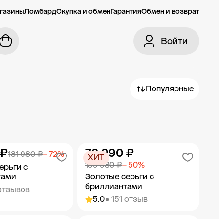
газины
Ломбард
Скупка и обмен
Гарантия
Обмен и возврат
Войти
Популярные
а
 ₽
79 990 ₽
181 980 ₽
− 72%
ХИТ
159 980 ₽
− 50%
ерьги с
тами
Золотые серьги с
бриллиантами
отзывов
5.0
• 151 отзыв