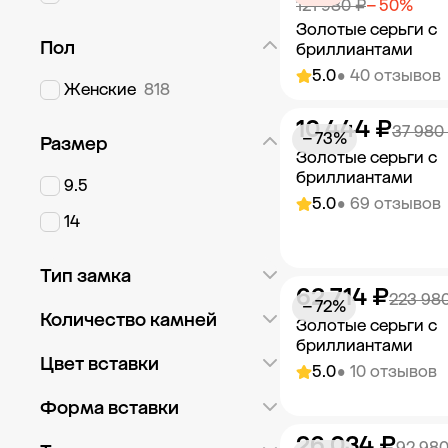
121 980 ₽
− 50%
Золотые серьги с
Пол
бриллиантами
5.0
• 40 отзывов
Женские
818
10 444 ₽
Добавить в к
37 980
− 73%
Размер
Золотые серьги с
бриллиантами
9.5
5.0
• 69 отзывов
14
Тип замка
62 714 ₽
Добавить в к
223 98
− 72%
Английский
878
Количество камней
Золотые серьги с
бриллиантами
Конго
36
Россыпь
768
Цвет вставки
5.0
• 10 отзывов
Пусет
329
С двумя камнями
13
Белый
1 228
Форма вставки
Пусет винтовой
319
С одним камнем
329
26 034 ₽
Голубой
9
Добавить в к
92 980