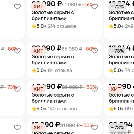
20 990 ₽
12 874 
орзину
Добавить в корзину
Добав
41 980 ₽
− 50%
ХИТ
− 72%
Золотые серьги с
Золотые с
бриллиантами
бриллиан
5.0
• 214 отзывов
5.0
• 249
32 990 ₽
12 644 
орзину
Добавить в корзину
Добав
 ₽
− 50%
65 980 ₽
− 50%
ХИТ
− 73%
Золотые серьги с
Золотые с
бриллиантами
бриллиан
5.0
• 84 отзыва
5.0
• 74 
43 490 ₽
19 990 
орзину
Добавить в корзину
Добав
 ₽
− 73%
86 980 ₽
− 50%
ХИТ
ХИТ
Золотые серьги с
Золотые с
бриллиантами
бриллиан
5.0
• 140 отзывов
5.0
• 69 
15 990 ₽
29 694
орзину
Добавить в корзину
Добав
31 980 ₽
− 50%
ХИТ
− 73%
107 980 ₽
−
Золотые серьги с