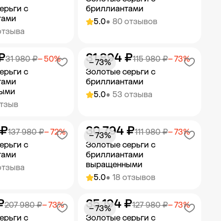
ерьги с
бриллиантами
тами
5.0
• 80 отзывов
отзыва
₽
31 894 ₽
ить в корзину
Добавить в корзину
31 980 ₽
− 50%
115 980 ₽
− 73%
− 73%
ерьги с
Золотые серьги с
тами
бриллиантами
ыми
5.0
• 53 отзыва
отзыв
 ₽
30 794 ₽
ить в корзину
Добавить в корзину
137 980 ₽
− 72%
111 980 ₽
− 73%
− 73%
ерьги с
Золотые серьги с
тами
бриллиантами
выращенными
отзыва
5.0
• 18 отзывов
₽
35 194 ₽
ить в корзину
Добавить в корзину
207 980 ₽
− 73%
127 980 ₽
− 73%
− 73%
ерьги с
Золотые серьги с