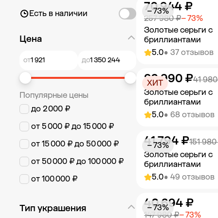
70 944 ₽
Добавить в к
− 73%
Есть в наличии
257 980 ₽
− 73%
Золотые серьги с
Цена
бриллиантами
5.0
• 37 отзывов
от
до
20 990 ₽
Добавить в к
41 980
ХИТ
Золотые серьги с
Популярные цены
бриллиантами
до 2 000 ₽
5.0
• 68 отзывов
от 5 000 ₽ до 15 000 ₽
41 794 ₽
Добавить в к
151 980
от 15 000 ₽ до 50 000 ₽
− 73%
Золотые серьги с
от 50 000 ₽ до 100 000 ₽
бриллиантами
5.0
• 49 отзывов
от 100 000 ₽
40 694 ₽
Добавить в к
Тип украшения
− 73%
147 980 ₽
− 73%