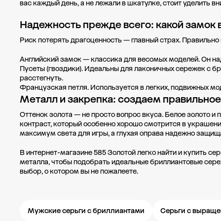
вас каждый день, а не лежали в шкатулке, стоит уделить в
Красногорск
250
Надежность прежде всего: какой замок 
МФТК Бутово Молл
(остров)
125
Риск потерять драгоценность — главный страх. Правильно
пл. Привокзальная
Английский замок — классика для весомых моделей. Он на
площадь, д. 7
65
Пусеты (гвоздики). Идеальны для лаконичных сережек с б
расстегнуть.
Показать ещё
Французская петля. Используется в легких, подвижных мод
Металл и закрепка: создаем правильное
Оттенок золота — не просто вопрос вкуса. Белое золото и
контраст, который особенно хорошо смотрится в украшени
максимум света для игры, а глухая оправа надежно защища
В интернет-магазине 585 Золотой легко найти и купить се
металла, чтобы подобрать идеальные бриллиантовые сереж
выбор, о котором вы не пожалеете.
Мужские серьги с бриллиантами
Серьги с выращ