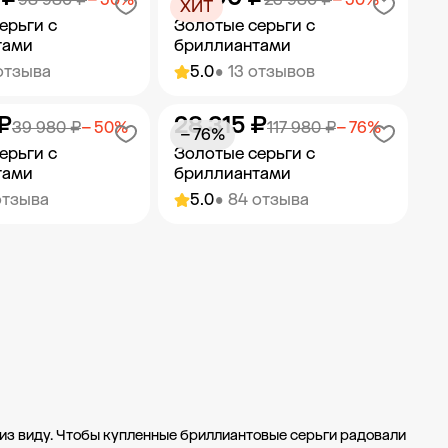
ХИТ
ерьги с
Золотые серьги с
тами
бриллиантами
отзыва
5.0
• 13 отзывов
₽
28 315 ₽
ить в корзину
Добавить в корзину
39 980 ₽
− 50%
117 980 ₽
− 76%
− 76%
ерьги с
Золотые серьги с
тами
бриллиантами
отзыва
5.0
• 84 отзыва
ить в корзину
Добавить в корзину
т из виду. Чтобы купленные бриллиантовые серьги радовали