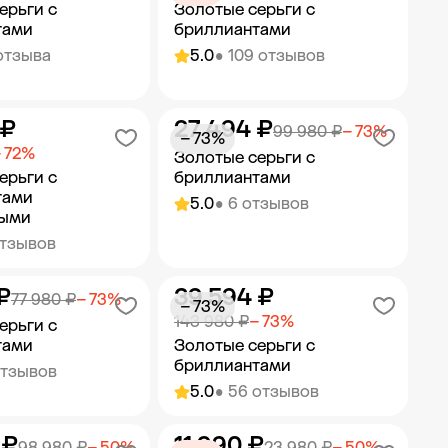
ерьги с
Золотые серьги с
тами
бриллиантами
отзыва
5.0
• 109 отзывов
 ₽
27 494 ₽
ить в корзину
Добавить в корзину
99 980 ₽
− 73%
− 73%
 72%
Золотые серьги с
ерьги с
бриллиантами
тами
5.0
• 6 отзывов
ыми
отзывов
₽
39 594 ₽
ить в корзину
Добавить в корзину
77 980 ₽
− 73%
− 73%
143 980 ₽
− 73%
ерьги с
тами
Золотые серьги с
бриллиантами
отзывов
5.0
• 56 отзывов
 ₽
11 990 ₽
ить в корзину
Добавить в корзину
98 980 ₽
− 50%
23 980 ₽
− 50%