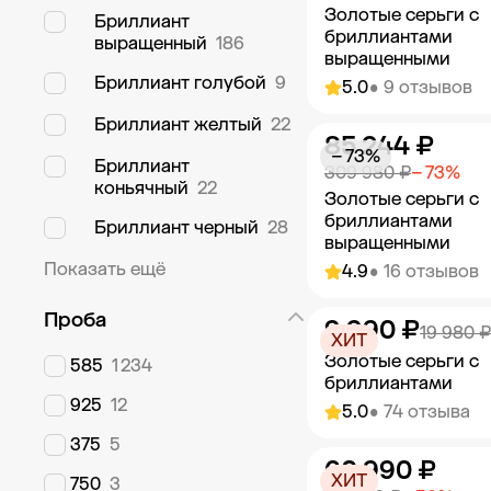
Золотые серьги с
Бриллиант
бриллиантами
выращенный
186
выращенными
Бриллиант голубой
9
5.0
• 9 отзывов
Бриллиант желтый
22
85 244 ₽
Добавить в к
− 73%
Бриллиант
309 980 ₽
− 73%
коньячный
22
Золотые серьги с
бриллиантами
Бриллиант черный
28
выращенными
Показать ещё
4.9
• 16 отзывов
Проба
9 990 ₽
Добавить в к
19 980 ₽
ХИТ
Золотые серьги с
585
1 234
бриллиантами
925
12
5.0
• 74 отзыва
375
5
60 990 ₽
Добавить в к
ХИТ
750
3