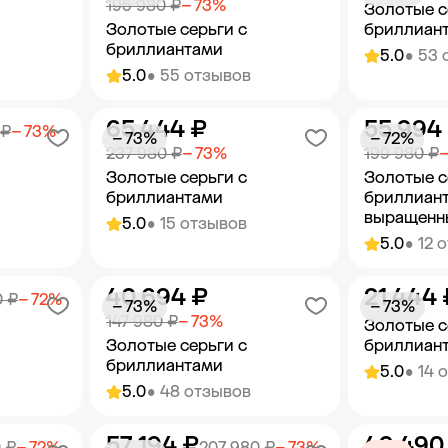
195 980 ₽
− 73%
Золотые с
Золотые серьги с
бриллиан
бриллиантами
5.0
• 53 
5.0
• 55 отзывов
65 444 ₽
55 994
орзину
Добавить в корзину
Добав
 ₽
− 73%
− 73%
− 72%
237 980 ₽
− 73%
199 980 ₽
−
Золотые серьги с
Золотые с
бриллиантами
бриллиан
выращенн
5.0
• 15 отзывов
5.0
• 12 
40 694 ₽
21 444 
орзину
Добавить в корзину
Добав
0 ₽
− 72%
− 73%
− 73%
147 980 ₽
− 73%
Золотые с
Золотые серьги с
бриллиан
бриллиантами
5.0
• 14 
5.0
• 48 отзывов
57 194 ₽
49 490
орзину
Добавить в корзину
Добав
 ₽
− 72%
207 980 ₽
− 73%