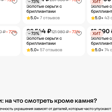
− 73%
ХИТ
Золотые серьги с
Золотые с
бриллиантами
бриллиан
5.0
• 7 отзывов
5.0
• 43 
33 544 ₽
19 990 
орзину
Добавить в корзину
Добав
0 ₽
− 72%
121 980 ₽
− 73%
− 73%
ХИТ
Золотые серьги с
Золотые с
бриллиантами
бриллиан
5.0
• 57 отзывов
5.0
• 74 
орзину
Добавить в корзину
Добав
: на что смотреть кроме камня?
вечность украшения зависят от деталей, которые часто упускаю