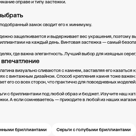
нимание оправе и типу застежки.
выбрать
 подобранный замок сводит его к минимуму.
дежно защелкивается и выдерживает вес украшения, поэтому вы
риллиантами на каждый день. Винтовая застежка — самый безоп
елях, где важна элегантность. Лучший выбор для изящных серег
 впечатление
 платина визуально сливаются с камнем, заставляя его казаться 
ях с винтажным дизайном. Способ крепления камня тоже важен:
ет его со всех сторон, что практично для повседневных моделей
рьги с бриллиантами под любой образ и бюджет. Изучите наш кат
ки. А если сомневаетесь — приходите в любой из наших магази
енными бриллиантами
Серьги с голубыми бриллиантами