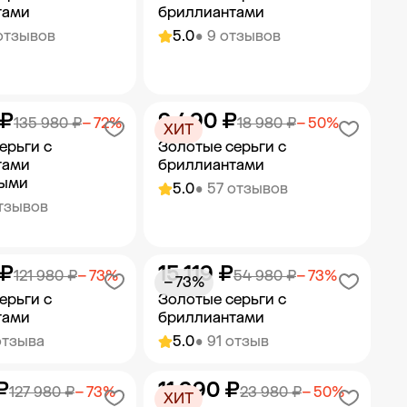
тами
бриллиантами
отзывов
5.0
• 9 отзывов
 ₽
9 490 ₽
ить в корзину
Добавить в корзину
135 980 ₽
− 72%
18 980 ₽
− 50%
ХИТ
ерьги с
Золотые серьги с
тами
бриллиантами
ыми
5.0
• 57 отзывов
отзывов
 ₽
15 119 ₽
ить в корзину
Добавить в корзину
121 980 ₽
− 73%
54 980 ₽
− 73%
− 73%
ерьги с
Золотые серьги с
тами
бриллиантами
отзыва
5.0
• 91 отзыв
₽
11 990 ₽
ить в корзину
Добавить в корзину
127 980 ₽
− 73%
23 980 ₽
− 50%
ХИТ