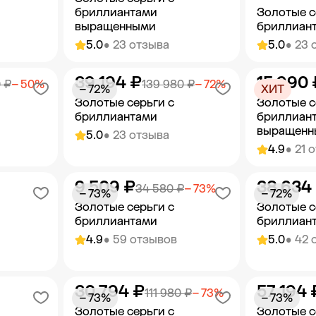
бриллиантами
Золотые с
выращенными
бриллиан
5.0
• 23 отзыва
5.0
• 23 
39 194 ₽
15 990 
орзину
Добавить в корзину
Добав
 ₽
− 50%
139 980 ₽
− 72%
− 72%
ХИТ
Золотые серьги с
Золотые с
бриллиантами
бриллиан
выращенн
5.0
• 23 отзыва
4.9
• 21 
9 509 ₽
38 634
орзину
Добавить в корзину
Добав
34 580 ₽
− 73%
− 73%
− 72%
Золотые серьги с
Золотые с
бриллиантами
бриллиан
4.9
• 59 отзывов
5.0
• 42 
30 794 ₽
57 194 
орзину
Добавить в корзину
Добав
111 980 ₽
− 73%
− 73%
− 73%
Золотые серьги с
Золотые с