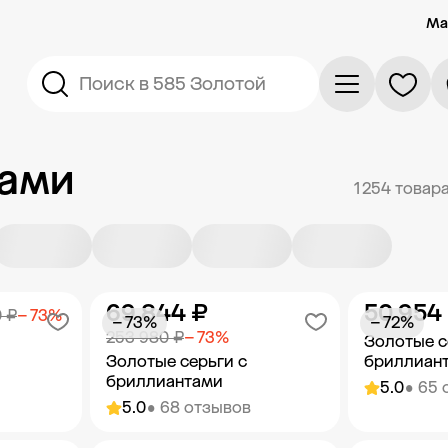
Ма
Поиск в 585 Золотой
тами
1 254 товар
69 844 ₽
50 954
0 ₽
− 73%
− 73%
− 72%
253 980 ₽
− 73%
Золотые с
Золотые серьги с
бриллиан
бриллиантами
5.0
• 65 
5.0
• 68 отзывов