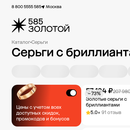
8 800 5555 585
Москва
Каталог
Серьги
Серьги с бриллиан
57 194 ₽
207 98
− 73%
Золотые серьги с
бриллиантами
Цены с учетом всех
5.0
• 91 отзыв
доступных скидок,
промокодов и бонусов