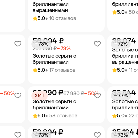
бриллиантами
бриллиан
выращенными
5.0
• 50 
5.0
• 10 отзывов
56 094 ₽
38 074
орзину
Добавить в корзину
Добав
− 73%
− 72%
203 980 ₽
− 73%
Золотые с
Золотые серьги с
бриллиан
бриллиантами
выращенн
5.0
• 17 отзывов
5.0
• 11 
33 990 ₽
33 544
орзину
Добавить в корзину
Добав
− 50%
67 980 ₽
− 50%
ХИТ
− 73%
Золотые серьги с
Золотые с
бриллиантами
бриллиан
5.0
• 58 отзывов
5.0
• 22 
53 894 ₽
35 194 
орзину
Добавить в корзину
Добав
− 73%
− 73%