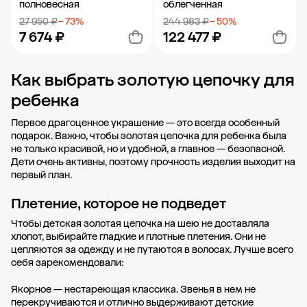
полновесная
облегченная
27 950 ₽
− 73%
244 983 ₽
− 50%
7 674 ₽
122 477 ₽
Как выбрать золотую цепочку для
Добавить в корзину
Добавить в корзину
ребенка
Первое драгоценное украшение — это всегда особенный
подарок. Важно, чтобы золотая цепочка для ребенка была
не только красивой, но и удобной, а главное — безопасной.
Дети очень активны, поэтому прочность изделия выходит на
первый план.
Плетение, которое не подведет
Чтобы детская золотая цепочка на шею не доставляла
хлопот, выбирайте гладкие и плотные плетения. Они не
цепляются за одежду и не путаются в волосах. Лучше всего
себя зарекомендовали:
Якорное — нестареющая классика. Звенья в нем не
перекручиваются и отлично выдерживают детские