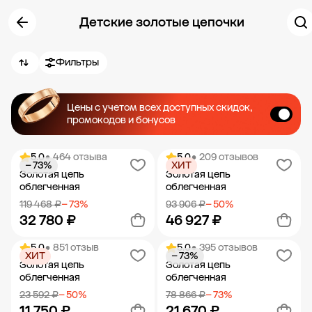
Детские золотые цепочки
Фильтры
Цены с учетом всех доступных скидок,
промокодов и бонусов
5.0
• 464 отзыва
5.0
• 209 отзывов
− 73%
ХИТ
Золотая цепь
Золотая цепь
облегченная
облегченная
119 468 ₽
− 73%
93 906 ₽
− 50%
32 780 ₽
46 927 ₽
5.0
• 851 отзыв
5.0
• 395 отзывов
ХИТ
− 73%
Добавить в корзину
Добавить в корзину
Золотая цепь
Золотая цепь
облегченная
облегченная
23 592 ₽
− 50%
78 866 ₽
− 73%
11 750 ₽
21 670 ₽