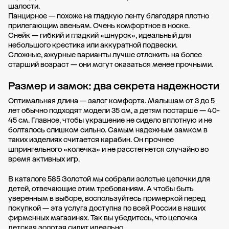
шалости.
Панцирное — похоже на гладкую ленту благодаря плотно
прилегающим звеньям. Очень комфортное в носке.
Снейк — гибкий и гладкий «шнурок», идеальный для
небольшого крестика или аккуратной подвески.
Сложные, ажурные варианты лучше отложить на более
старший возраст — они могут оказаться менее прочными.
Размер и замок: два секрета надежности
Оптимальная длина — залог комфорта. Малышам от 3 до 5
лет обычно подходят модели 35 см, а детям постарше — 40-
45 см. Главное, чтобы украшение не сидело вплотную и не
болталось слишком сильно. Самым надежным замком в
таких изделиях считается карабин. Он прочнее
шпрингельного «колечка» и не расстегнется случайно во
время активных игр.
В каталоге 585 Золотой мы собрали золотые цепочки для
детей, отвечающие этим требованиям. А чтобы быть
уверенным в выборе, воспользуйтесь примеркой перед
покупкой — эта услуга доступна по всей России в наших
фирменных магазинах. Так вы убедитесь, что цепочка
детская золотая сидит идеально.