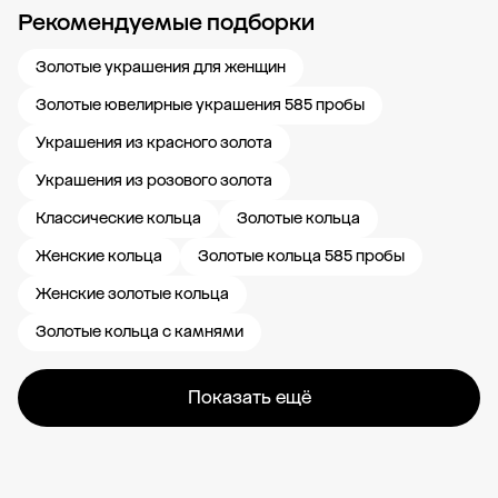
Рекомендуемые подборки
Новости компании
Журнал ЗОЛОТОЙ
Блог
Карьера в 585 Золотой
Золотые украшения для женщин
Золотые ювелирные украшения 585 пробы
Украшения из красного золота
Украшения из розового золота
Классические кольца
Золотые кольца
Женские кольца
Золотые кольца 585 пробы
Женские золотые кольца
Золотые кольца с камнями
Показать ещё