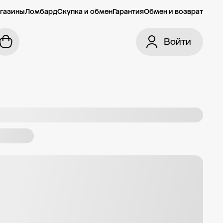
газины
Ломбард
Скупка и обмен
Гарантия
Обмен и возврат
Войти