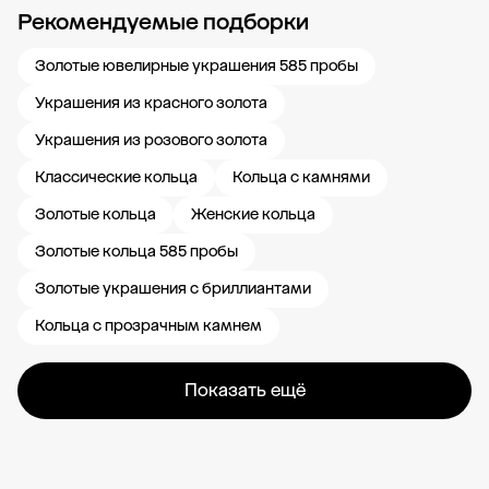
Рекомендуемые подборки
Новости компании
Журнал ЗОЛОТОЙ
Блог
Карьера в 585 Золотой
Золотые ювелирные украшения 585 пробы
Украшения из красного золота
Украшения из розового золота
Классические кольца
Кольца с камнями
Золотые кольца
Женские кольца
Золотые кольца 585 пробы
Золотые украшения с бриллиантами
Кольца с прозрачным камнем
Показать ещё