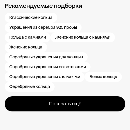
Рекомендуемые подборки
Новости компании
Журнал ЗОЛОТОЙ
Блог
Карьера в 585 Золотой
Классические кольца
Украшения из серебра 925 пробы
Кольца с камнями
Женские кольца с камнями
Женские кольца
Серебряные украшения для женщин
Серебряные украшения со вставками
Серебряные украшения с камнями
Белые кольца
Серебряные кольца
Показать ещё