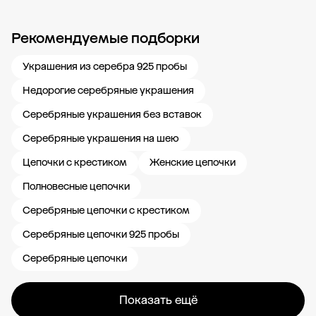
Рекомендуемые подборки
Новости компании
Журнал ЗОЛОТОЙ
Блог
Карьера в 585 Золотой
Украшения из серебра 925 пробы
Недорогие серебряные украшения
Серебряные украшения без вставок
Серебряные украшения на шею
Цепочки с крестиком
Женские цепочки
Полновесные цепочки
Серебряные цепочки с крестиком
Серебряные цепочки 925 пробы
Серебряные цепочки
Показать ещё