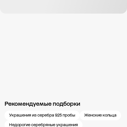
Рекомендуемые подборки
Новости компании
Журнал ЗОЛОТОЙ
Блог
Карьера в 585 Золотой
Украшения из серебра 925 пробы
Женские кольца
Недорогие серебряные украшения