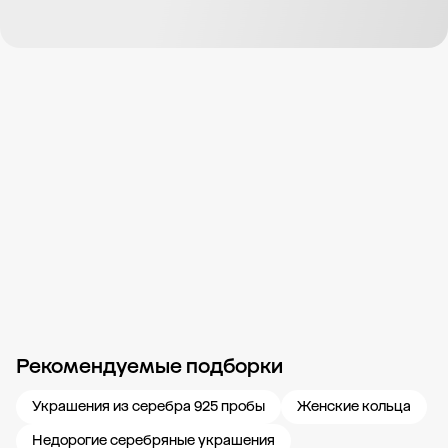
Рекомендуемые подборки
Новости компании
Журнал ЗОЛОТОЙ
Блог
Карьера в 585 Золотой
Украшения из серебра 925 пробы
Женские кольца
Недорогие серебряные украшения