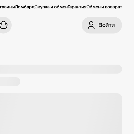
газины
Ломбард
Скупка и обмен
Гарантия
Обмен и возврат
Войти